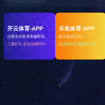
首页
公司简介
荣誉资质
企业资质
企业专利
企业荣誉
企业业绩
市政工程业绩
公路工程业绩
电力工程业绩
水利工程业绩
业绩展示
新闻中心
公司新闻
业内动态
联系我们
联系方式
客户留言

首页
公司简介
荣誉资质

企业资质
企业专利
企业荣誉
企业业绩

市政工程业绩
公路工程业绩
电力工程业绩
水利工程业绩