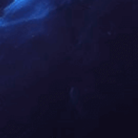
工程地址
合同造价 (万元)
签订日期
专业规模
龙岩市上杭县
152.1121
2025年9月
总承包
龙岩市上杭县
409.0027
2024年8月
总承包
龙岩市漳平
149.0703
2024年7月
总承包
龙岩市漳平
215.1586
2023年8月
总承包
龙岩市
182.8413
2022年8月
总承包
龙岩市
324.2582
2021年6月
总承包
重庆巫山县
220.1576
2021年5月
总承包
龙岩市上杭县
1559.7623
2021年3月
总承包
龙岩市永定区
306.4435
2021年3月
总承包
南平建瓯
787.3698
2020年9月
总承包