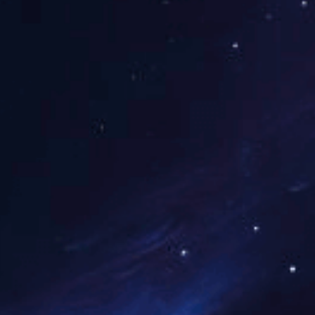
公路工程业绩
分类：
企业业绩
发布时间：
2022-04-26 12:06:14
访问量：
0
概要:
概要:
详情
序号
工程名称
1
中都镇县道X630军营圩段改造工程
2
上杭县稔田镇祝田村桥危桥改造工程
3
漳平市S219线灾害防治工程（2024-中-12
4
漳平S312线公路安保工程
5
G235线水泥硷路面修复工程K1734+000~K1740+
6
国道G358拓宽改造工程
7
巫山县骡坪镇凤岭6组公路通畅工程
8
上杭县633县道(蓝溪线)溪☐段公路改建工
9
坎市镇东街段至碧溪段集镇路面提升改造工
10
建瓯市东峰镇集镇环镇路(Y344)改建工程