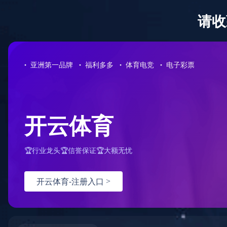
首页
公司简介
荣誉资质

荣誉资质
企业资质
企业专利
企业荣誉
企业业绩

企业业绩
市政工程业绩
公路工程业绩