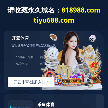
首页
公司简介
荣誉资质

荣誉资质
企业资质
企业专利
企业荣誉
企业业绩

企业业绩
市政工程业绩
公路工程业绩