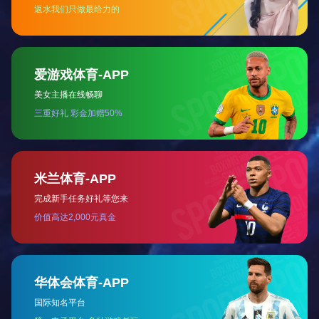
安全生产许可证
建筑业企业资质证书
建筑业企业资质证书
安全生产许可证
安全生产许可证-1
安全生产许可证-2
承装电力设施许可证
地质灾害防治单位资质证书
企业信用登记证书
认证证书
认证证书