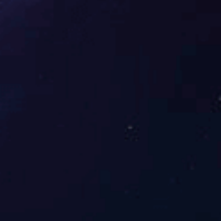
福建省龙岩市新罗区东肖镇龙腾南路14号珠江大厦7层701室
0597-2336139
382955834@qq.com
WEBSITE QR CODE
网站二维码
扫一扫进入网站
微信公众号
扫一扫关注微信公众号
ONLINE MESSAGE
联系方式
留言应用名称：