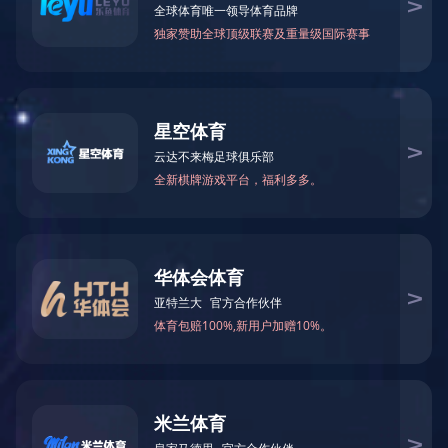
电力工程业绩
水利工程业绩
开云网页版登录入口-开云online(中国) 业绩
业绩展示
新闻中心

新闻中心
公司新闻
业内动态
联系我们

联系我们
联系方式
客户留言