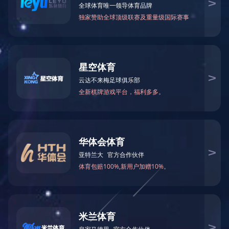
电力工程业绩
水利工程业绩
开云网页版登录入口-开云online(中国) 业绩
业绩展示
新闻中心

新闻中心
公司新闻
业内动态
联系我们

联系我们
联系方式
客户留言