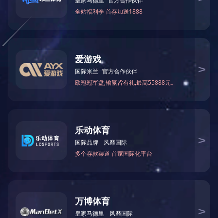
首页
公司简介
荣誉资质
企业资质
企业专利
企业荣誉
企业业绩
市政工程业绩
公路工程业绩
电力工程业绩
水利工程业
绩
开云网页版登录入口-开云online(中国) 业绩
业绩展示
新闻中心
公司新闻
业内动态
联系我们
联系方式
客户留言

首页
公司简介
荣誉资质

企业资质
企业专利
企业荣誉
企业业绩
