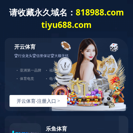
首页
公司简介
荣誉资质

荣誉资质
企业资质
企业专利
企业荣誉
企业业绩

企业业绩
市政工程业绩
公路工程业绩