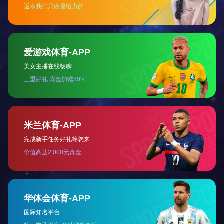
/
企业荣誉
/
2019年度重点建筑企业
2019年度重点建筑企业
工程描述
参数
扫二维码用手机看
未找到相应参数组，请于后台属性模板中添加
上一个
2016-2017年龙岩市建筑业先进企业
下一个
2020年度重点建筑企业
CONTACT INFORMATION
联系方式