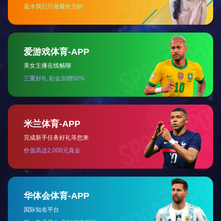
/
企业专利
/
专利
专利
工程描述
参数
扫二维码用手机看
未找到相应参数组，请于后台属性模板中添加
上一个
专利
下一个
专利
CONTACT INFORMATION
联系方式