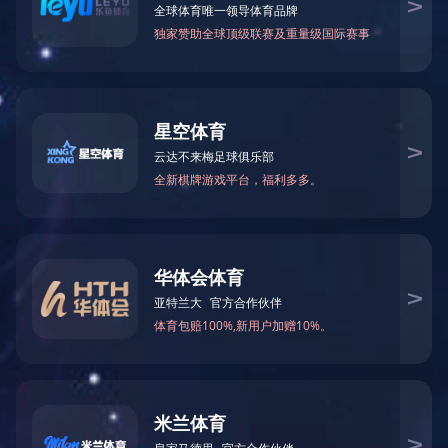
电力工程业绩
水利工程业绩
开云网页版登录入口-开云online(中国) 业绩
业绩展示
新闻中心

新闻中心
公司新闻
业内动态
联系我们

联系我们
联系方式
客户留言