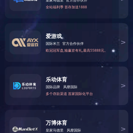
首页
公司简介
荣誉资质
企业资质
企业专利
企业荣誉
企业业绩
市政工程业绩
公路工程业绩
电力工程业绩
水利工程业
绩
开云网页版登录入口-开云online(中国) 业绩
业绩展示
新闻中心
公司新闻
业内动态
联系我们
联系方式
客户留言

首页
公司简介
荣誉资质

企业资质
企业专利
企业荣誉
企业业绩
