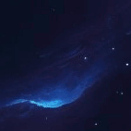
/
企业信用登记证书
企业信用登记证书
工程描述
参数
扫二维码用手机看
未找到相应参数组，请于后台属性模板中添加
上一个
地质灾害防治单位资质证书
下一个
认证证书
CONTACT INFORMATION
联系方式
福建省龙岩市新罗区东肖镇龙腾南路14号珠江大厦7层701室