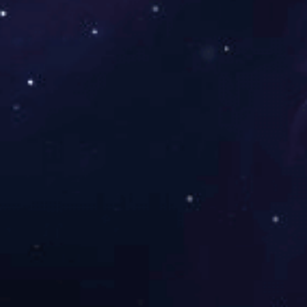
0597-2336139
382955834@qq.com
WEBSITE QR CODE
网站二维码
扫一扫进入网站
微信公众号
扫一扫关注微信公众号
ONLINE MESSAGE
联系方式
留言应用名称：
客户留言