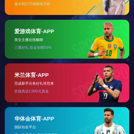
/
企业资质
/
安全生产许可证
安全生产许可证
工程描述
参数
扫二维码用手机看
未找到相应参数组，请于后台属性模板中添加
上一个
企业营业执照
下一个
建筑业企业资质证书
CONTACT INFORMATION
联系方式