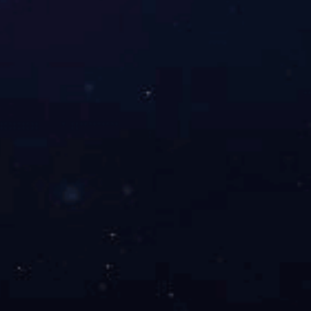
留言应用名称：
客户留言
描述：
*
留言内容：
姓名：
性别：
男
女
手机：
电话：
传真：
邮箱：
地址：
邮编：