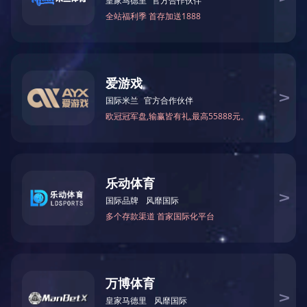
首页
公司简介
荣誉资质
企业资质
企业专利
企业荣誉
企业业绩
市政工程业绩
公路工程业绩
电力工程业绩
水利工程业
绩
开云网页版登录入口-开云online(中国) 业绩
业绩展示
新闻中心
公司新闻
业内动态
联系我们
联系方式
客户留言

首页
公司简介
荣誉资质

企业资质
企业专利
企业荣誉
企业业绩
